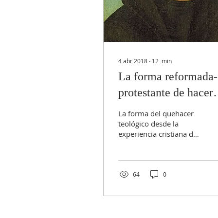
4 abr 2018
∙
12
min
La forma reformada-
protestante de hacer
teología
La forma del quehacer
teológico desde la
experiencia cristiana de
la reforma en esencia no
es diferente al de otras
confesiones. Los...
64
0