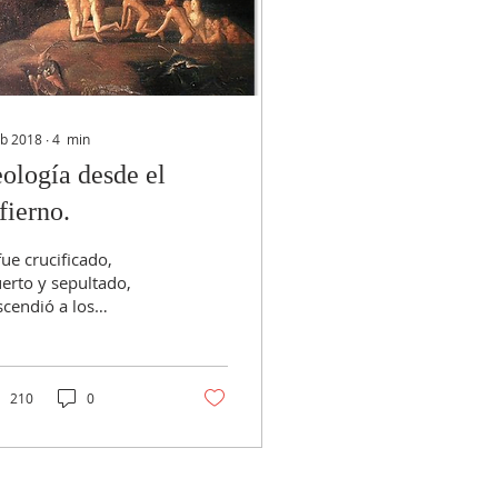
eb 2018
∙
4
min
ología desde el
fierno.
ue crucificado,
erto y sepultado,
scendió a los
iernos, al tercer día
ucitó de entre los
ertos…” Cuando la
logía, en la...
210
0