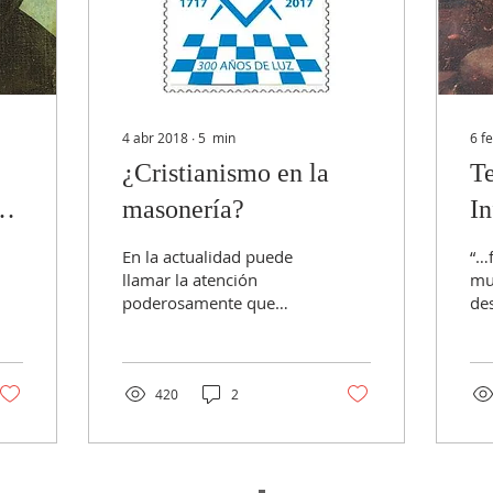
4 abr 2018
∙
5
min
6 f
¿Cristianismo en la
Te
masonería?
In
En la actualidad puede
“…f
llamar la atención
mu
poderosamente que
de
hablemos de un sistema
inf
concreto de vivencia de
res
una fe relacionado con
mu
la...
Teo
420
2