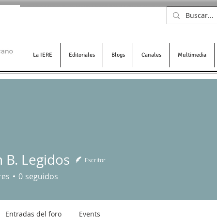
La IERE
Editoriales
Blogs
Canales
Multimedia
 B. Legidos
Escritor
 Legidos
res
0
seguidos
Entradas del foro
Events