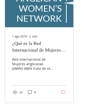
1 ago 2019
∙
2
min
¿Qué es la Red
Internacional de Mujeres
Anglicanas?
Red internacional de
Mujeres anglicanas
(IAWN) IAWN trata de ser
una “voz audaz y
profética para todas las
mujeres de la
Comunión...
33
0