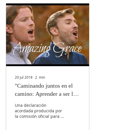
20 jul 2018
∙
2
min
"Caminando juntos en el
camino: Aprender a ser la
Iglesia - Local, Regional,
Una declaración
Universal"
acordada producida por
la comisión oficial para el
diálogo entre las iglesias
católica y anglicana ha