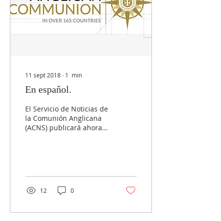
11 sept 2018
∙
1
min
En español.
El Servicio de Noticias de
la Comunión Anglicana
(ACNS) publicará ahora
los boletines semanales
en francés y español. Los
nuevos...
12
0