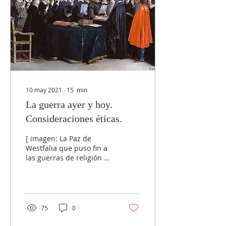
10 may 2021
∙
15
min
La guerra ayer y hoy.
Consideraciones éticas.
[ imagen: La Paz de
Westfalia que puso fin a
las guerras de religión en
Europa] La guerra es una
constante en la
Antigüedad. Así por...
75
0