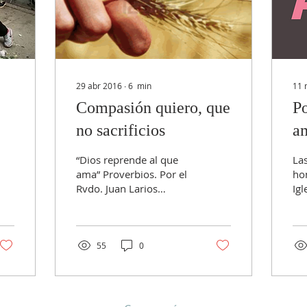
29 abr 2016
∙
6
min
11 
Compasión quiero, que
Po
no sacrificios
a
“Dios reprende al que
La
ama” Proverbios. Por el
ho
Rvdo. Juan Larios
Igl
Antequera - Leía hace
- No hay que ser un
unos días en un escrito
cer
de Juan M. Tellería,...
par
rea
55
0