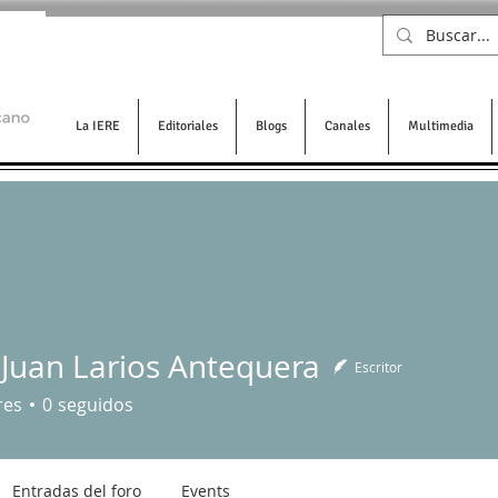
La IERE
Editoriales
Blogs
Canales
Multimedia
 Juan Larios Antequera
Escritor
n Larios Antequera
res
0
seguidos
Entradas del foro
Events