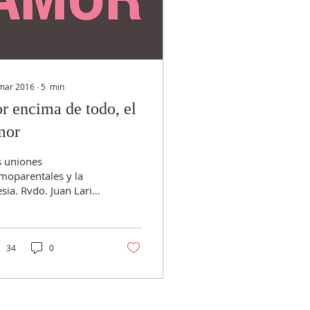
mar 2016
∙
5
min
r encima de todo, el
mor
s uniones
moparentales y la
esia. Rvdo. Juan Larios
ebro privilegiado
a darse cuenta de la
lidad en...
34
0