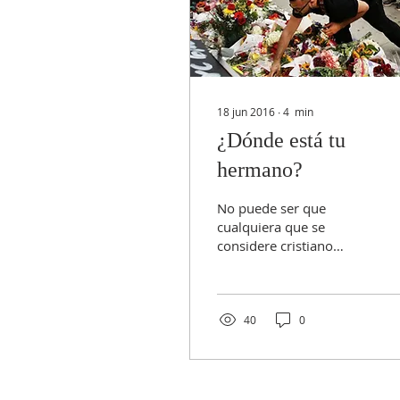
18 jun 2016
∙
4
min
¿Dónde está tu
hermano?
No puede ser que
cualquiera que se
considere cristiano
aplauda, justifique o se
complazca en el
asesinato… Y menos
cuando es movido por...
40
0